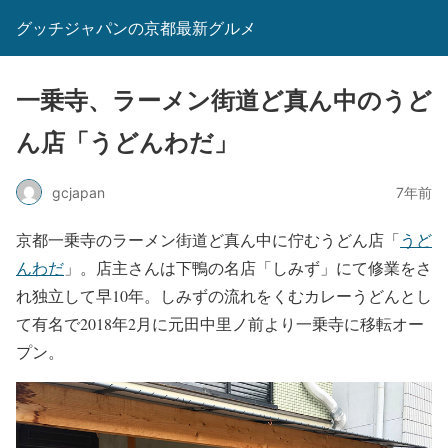
グッチジャパンの京都最新グルメ
一乗寺、ラーメン街道ど真ん中のうど
ん店「うどんわだ」
gcjapan
7年前
京都一乗寺のラーメン街道ど真ん中に佇むうどん店「
うど
んわだ
」。店主さんは下鴨の名店「しみず」にて修業をさ
れ独立して早10年。しみずの流れをくむカレーうどんとし
て有名で2018年2月に元田中里ノ前より一乗寺に移転オー
プン。