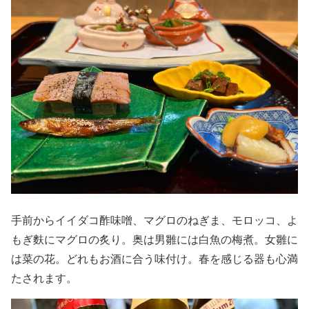
手前からイイダコ酢味噌、マグロのねぎま、モロッコ、よ
もぎ麩にマグロの炙り。奥は男雛には白魚の梅煮。女雛に
は菜の花。どれもお酒に合う味付け。春を感じる器も心満
たされます。