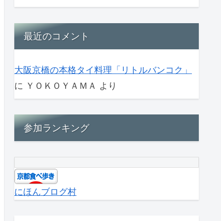
最近のコメント
大阪京橋の本格タイ料理「リトルバンコク」
に
ＹＯＫＯＹＡＭＡ
より
参加ランキング
にほんブログ村