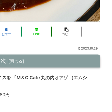
はてブ
LINE
コピー
2023.10.29
目次
を 「M＆C Cafe 丸の内オアゾ （エムシ
80円