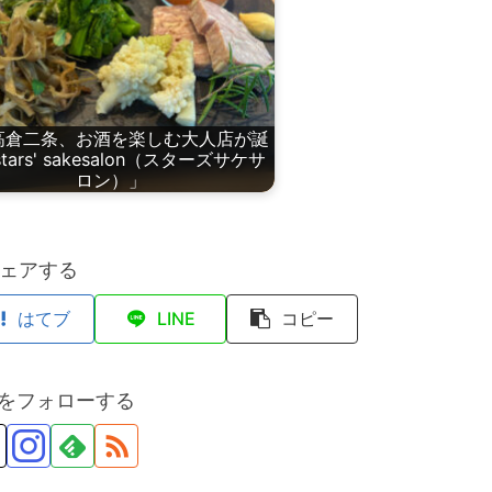
高倉二条、お酒を楽しむ大人店が誕
tars' sakesalon（スターズサケサ
ロン）」
ェアする
はてブ
LINE
コピー
anをフォローする