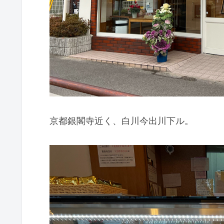
京都銀閣寺近く、白川今出川下ル。