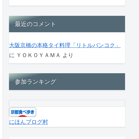
最近のコメント
大阪京橋の本格タイ料理「リトルバンコク」
に
ＹＯＫＯＹＡＭＡ
より
参加ランキング
にほんブログ村