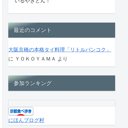
いるやきとん！
最近のコメント
大阪京橋の本格タイ料理「リトルバンコク」
に
ＹＯＫＯＹＡＭＡ
より
参加ランキング
にほんブログ村