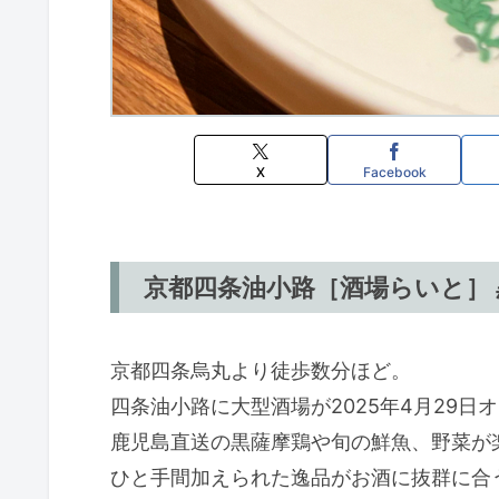
X
Facebook
京都四条油小路［酒場らいと］
京都四条烏丸より徒歩数分ほど。
四条油小路に大型酒場が2025年4月29日
鹿児島直送の黒薩摩鶏や旬の鮮魚、野菜が
ひと手間加えられた逸品がお酒に抜群に合