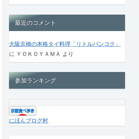
最近のコメント
大阪京橋の本格タイ料理「リトルバンコク」
に
ＹＯＫＯＹＡＭＡ
より
参加ランキング
にほんブログ村