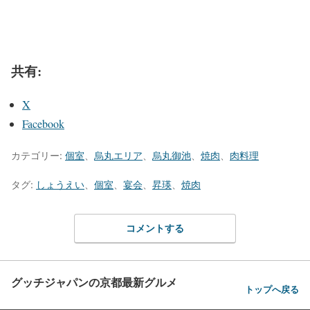
共有:
X
Facebook
カテゴリー:
個室
、
烏丸エリア
、
烏丸御池
、
焼肉
、
肉料理
タグ:
しょうえい
、
個室
、
宴会
、
昇瑛
、
焼肉
コメントする
グッチジャパンの京都最新グルメ
トップへ戻る