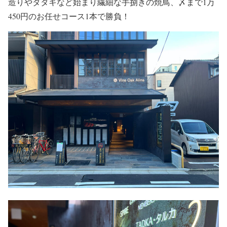
造りやタタキなど始まり繊細な手捌きの焼鳥、〆まで1万
450円のお任せコース1本で勝負！