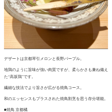
デザートは京都琴引メロンと長野パープル。
地鶏のように旨味が強い肉質ですが、柔らかさも兼ね備え
た“高坂鶏”です。
繊細な技法でより旨さが広がる焼鳥コース。
和のエッセンスもプラスされた焼鳥割烹を思う存分堪能。
■焼鳥 京都橘