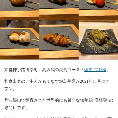
京都押小路御幸町、高坂鶏の焼鳥コース「
焼鳥 京都橘
」
和食出身のご主人がもてなす焼鳥割烹が2021年11月にオー
プン。
丹波篠山で飼育された世界的にも希少な無菌鶏“高坂鶏”の
専門店です。