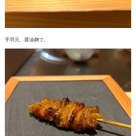
手羽元、醤油麹で。