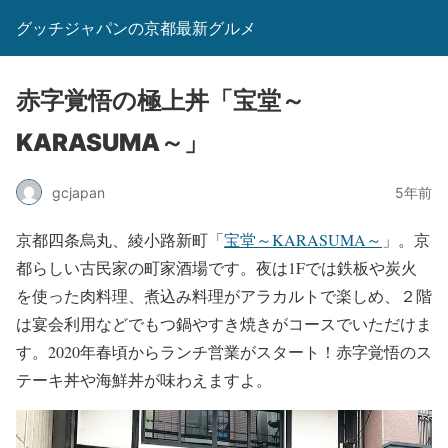
グッチジャパンの京都最新グルメ
赤字覚悟の極上丼「宝堂～
KARASUMA～」
gcjapan
5年前
京都四条烏丸、綾小路新町「
宝堂～KARASUMA～
」。京
都らしい古民家の町家酒場です。夜は1Fでは鉄板や炭火
を使った肉料理、煮込み料理がアラカルトで楽しめ、２階
は宴会利用などでもつ鍋やすき焼きがコースでいただけま
す。2020年春頃からランチ営業がスタート！赤字覚悟のス
テーキ丼や海鮮丼が味わえますよ。