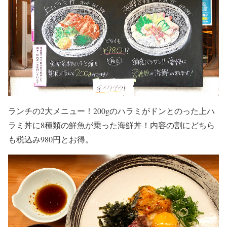
ランチの2大メニュー！200gのハラミがドンとのった上ハ
ラミ丼に8種類の鮮魚が乗った海鮮丼！内容の割にどちら
も税込み980円とお得。