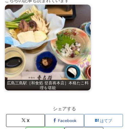
こちらの記事も読まれています
広島三島駅［和食処 登喜将本店］本格たこ料
理を堪能
シェアする
X
Facebook
はてブ