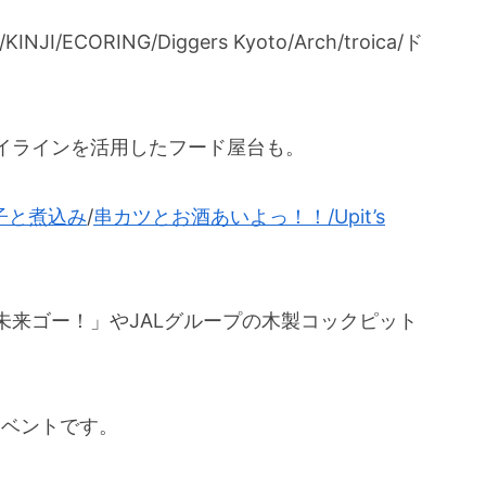
ECORING/Diggers Kyoto/Arch/troica/ド
イラインを活用したフード屋台も。
子と煮込み
/
串カツとお酒あいよっ！！
/
Upit’s
未来ゴー！」やJALグループの木製コックピット
イベントです。