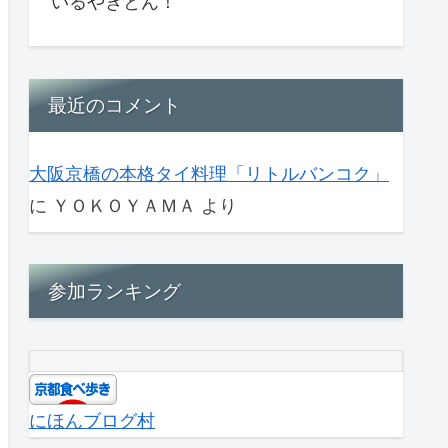
いるやきとん！
最近のコメント
大阪京橋の本格タイ料理「リトルバンコク」
に
ＹＯＫＯＹＡＭＡ
より
参加ランキング
にほんブログ村