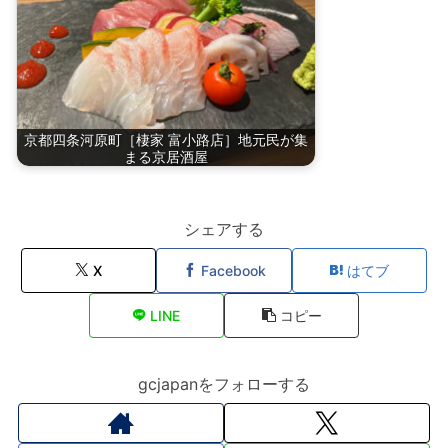
京都四条河原町［棲家 富小路店］地元民が集
まる京居酒屋
シェアする
X
Facebook
はてブ
LINE
コピー
gcjapanをフォローする