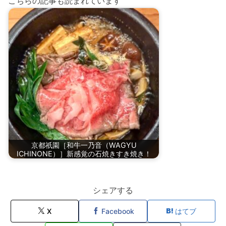
こちらの記事も読まれています
京都祇園［和牛一乃音（WAGYU
ICHINONE）］新感覚の石焼きすき焼き！
シェアする
X
Facebook
はてブ