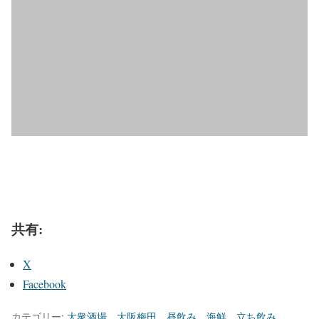
共有:
X
Facebook
カテゴリー:
大衆酒場
、
大阪梅田
、
昼飲み
、
海鮮
、
立ち飲み