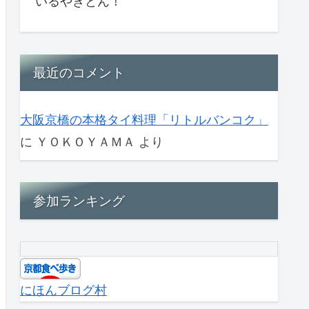
いるやきとん！
最近のコメント
大阪京橋の本格タイ料理「リトルバンコク」
に
ＹＯＫＯＹＡＭＡ
より
参加ランキング
にほんブログ村