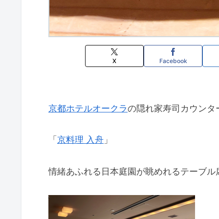
X
Facebook
京都ホテルオークラ
の隠れ家寿司カウンタ
「
京料理 入舟
」
情緒あふれる日本庭園が眺めれるテーブル