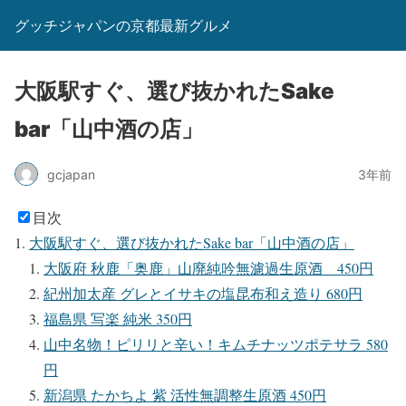
グッチジャパンの京都最新グルメ
大阪駅すぐ、選び抜かれたSake
bar「山中酒の店」
gcjapan
3年前
目次
大阪駅すぐ、選び抜かれたSake bar「山中酒の店」
大阪府 秋鹿「奥鹿」山廃純吟無濾過生原酒 450円
紀州加太産 グレとイサキの塩昆布和え造り 680円
福島県 写楽 純米 350円
山中名物！ピリリと辛い！キムチナッツポテサラ 580
円
新潟県 たかちよ 紫 活性無調整生原酒 450円