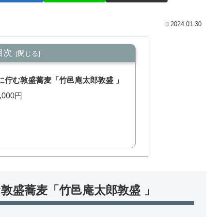
2024.01.30
目次
に佇む敦盛蕎麦「竹邑庵太郎敦盛 」
000円
敦盛蕎麦「竹邑庵太郎敦盛 」