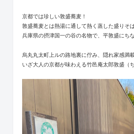
京都では珍しい敦盛蕎麦！
敦盛蕎麦とは熱湯に通して熱く蒸した盛りそ
兵庫県の摂津国一の谷の名物で、平敦盛にち
烏丸丸太町上ルの路地裏に佇み、隠れ家感満
いざ大人の京都が味わえる竹邑庵太郎敦盛（