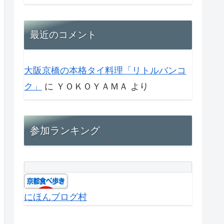
最近のコメント
大阪京橋の本格タイ料理「リトルバンコ
ク」
に
ＹＯＫＯＹＡＭＡ
より
参加ランキング
にほんブログ村