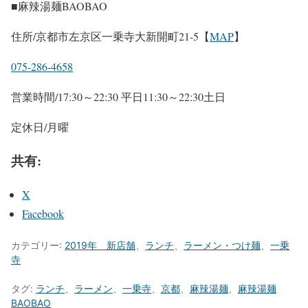
■麻辣湯麺BAOBAO
住所/京都市左京区一乗寺大新開町21-5【
MAP
】
075-286-4658
営業時間/17:30～22:30 平日11:30～22:30土日
定休日/月曜
共有:
X
Facebook
カテゴリー:
2019年 新店舗
、
ランチ
、
ラーメン・つけ麺
、
一乗
寺
タグ:
ランチ
、
ラーメン
、
一乗寺
、
京都
、
麻辣湯麺
、
麻辣湯麺
BAOBAO