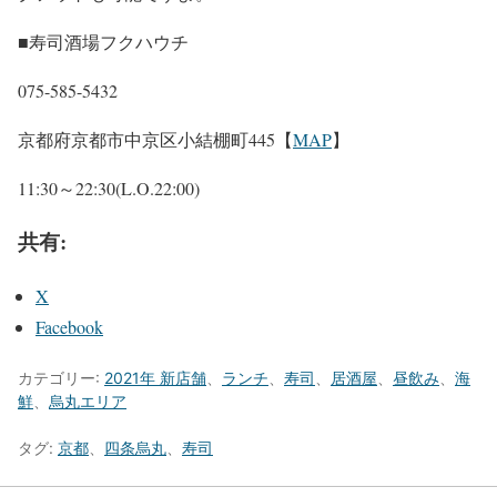
■寿司酒場フクハウチ
075-585-5432
京都府京都市中京区小結棚町445【
MAP
】
11:30～22:30(L.O.22:00)
共有:
X
Facebook
カテゴリー:
2021年 新店舗
、
ランチ
、
寿司
、
居酒屋
、
昼飲み
、
海
鮮
、
烏丸エリア
タグ:
京都
、
四条烏丸
、
寿司