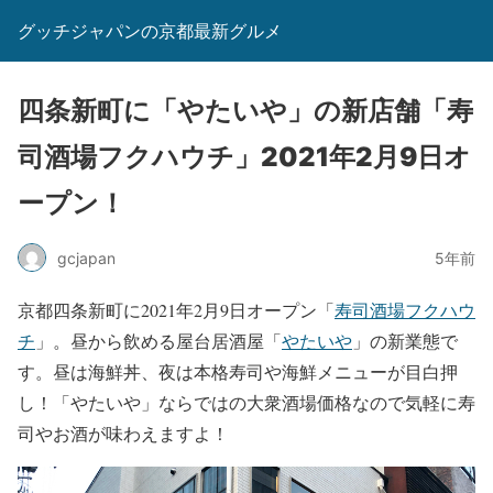
グッチジャパンの京都最新グルメ
四条新町に「やたいや」の新店舗「寿
司酒場フクハウチ」2021年2月9日オ
ープン！
gcjapan
5年前
京都四条新町に2021年2月9日オープン「
寿司酒場フクハウ
チ
」。昼から飲める屋台居酒屋「
やたいや
」の新業態で
す。昼は海鮮丼、夜は本格寿司や海鮮メニューが目白押
し！「やたいや」ならではの大衆酒場価格なので気軽に寿
司やお酒が味わえますよ！