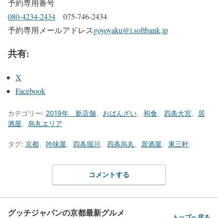
予約専用番号
080-4234-2434
075-746-2434
予約専用メールアドレス
goyoyaku@i.softbank.jp
共有:
X
Facebook
カテゴリー:
2019年 新店舗
、
おばんざい
、
和食
、
四条大宮
、
居
酒屋
、
烏丸エリア
タグ:
京都
、
吟味屋
、
四条堀川
、
四条烏丸
、
居酒屋
、
東三軒
コメントする
グッチジャパンの京都最新グルメ
トップへ戻る