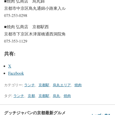
■焼肉 弘商店 烏丸錦
京都市中京区鳥丸通錦小路東入ル
075-253-0298
■焼肉 弘商店 京都駅西
京都市下京区木津屋橋通西洞院角
075-353-1129
共有:
X
Facebook
カテゴリー:
ランチ
、
京都駅
、
烏丸エリア
、
焼肉
タグ:
ランチ
、
京都
、
京都駅
、
烏丸
、
焼肉
グッチジャパンの京都最新グルメ