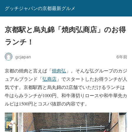
グッチジャパンの京都最新グルメ
京都駅と烏丸錦「焼肉弘商店」のお得
ランチ！
gcjapan
6年前
京都の焼肉と言えば「
焼肉弘
」。そんな弘グループのカジ
ュアルブランド「
弘商店
」でスタートしたお得ランチが人
気です。京都駅西と烏丸錦の2店舗でいただけるランチは
牛はらみランチが1000円、和牛薄切りロースや和牛華先カ
ルビは1500円とコスパ抜群の内容です。