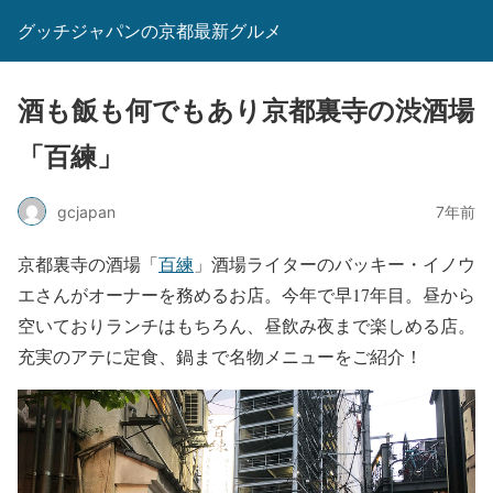
グッチジャパンの京都最新グルメ
酒も飯も何でもあり京都裏寺の渋酒場
「百練」
gcjapan
7年前
京都裏寺の酒場「
百
練
」酒場ライターのバッキー・イノウ
エさんがオーナーを務めるお店。今年で早17年目。昼から
空いておりランチはもちろん、昼飲み夜まで楽しめる店。
充実のアテに定食、鍋まで名物メニューをご紹介！