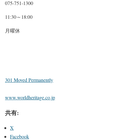
075-751-1300
11:30～18:00
月曜休
301 Moved Permanently
www.worldheritage.co.jp
共有:
X
Facebook