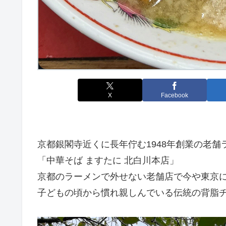
X
Facebook
京都銀閣寺近くに長年佇む1948年創業の老舗
「中華そば ますたに 北白川本店」
京都のラーメンで外せない老舗店で今や東京
子どもの頃から慣れ親しんでいる伝統の背脂