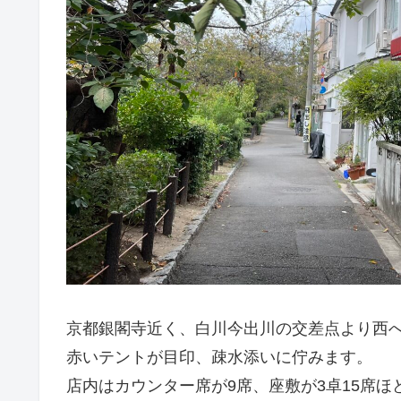
京都銀閣寺近く、白川今出川の交差点より西
赤いテントが目印、疎水添いに佇みます。
店内はカウンター席が9席、座敷が3卓15席ほ