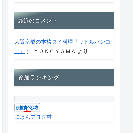
最近のコメント
大阪京橋の本格タイ料理「リトルバンコ
ク」
に
ＹＯＫＯＹＡＭＡ
より
参加ランキング
にほんブログ村