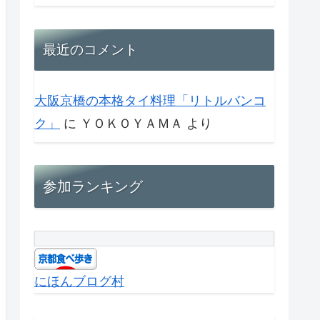
最近のコメント
大阪京橋の本格タイ料理「リトルバンコ
ク」
に
ＹＯＫＯＹＡＭＡ
より
参加ランキング
にほんブログ村