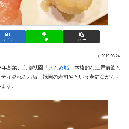
はてブ
LINE
コピー
2019.03.24
3年創業、京都祇園「
まとゐ鮨
」本格的な江戸前鮨と
リティ溢れるお店。祇園の寿司やという老舗ながらも
います。