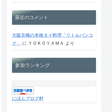
最近のコメント
大阪京橋の本格タイ料理「リトルバンコ
ク」
に
ＹＯＫＯＹＡＭＡ
より
参加ランキング
にほんブログ村