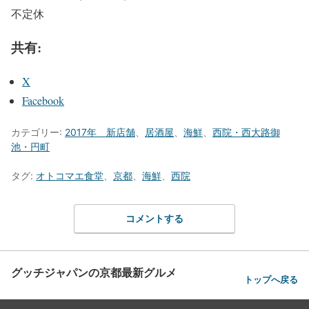
不定休
共有:
X
Facebook
カテゴリー:
2017年 新店舗
、
居酒屋
、
海鮮
、
西院・西大路御
池・円町
タグ:
オトコマエ食堂
、
京都
、
海鮮
、
西院
コメントする
グッチジャパンの京都最新グルメ
トップへ戻る