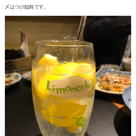
〆はつけ饂飩です。