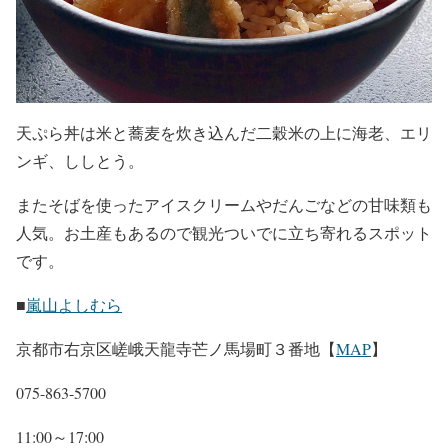
天ぷら丼は米と蕎麦を炊き込んだ二穀米の上に海老、エリ
ンギ、ししとう。
またそばを使ったアイスクリームやだんごなどの甘味類も
人気。お土産もあるので観光ついでに立ち寄れるスポット
です。
■
嵐山よしむら
京都市右京区嵯峨天龍寺芒ノ馬場町３番地【
MAP
】
075-863-5700
11:00～17:00