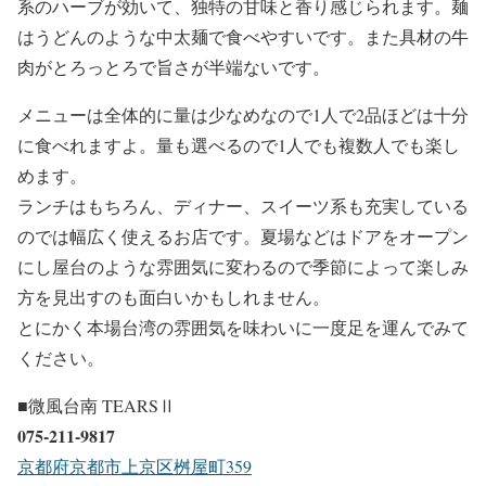
系のハーブが効いて、独特の甘味と香り感じられます。麺
はうどんのような中太麺で食べやすいです。また具材の牛
肉がとろっとろで旨さが半端ないです。
メニューは全体的に量は少なめなので1人で2品ほどは十分
に食べれますよ。量も選べるので1人でも複数人でも楽し
めます。
ランチはもちろん、ディナー、スイーツ系も充実している
のでは幅広く使えるお店です。夏場などはドアをオープン
にし屋台のような雰囲気に変わるので季節によって楽しみ
方を見出すのも面白いかもしれません。
とにかく本場台湾の雰囲気を味わいに一度足を運んでみて
ください。
■微風台南 TEARSⅡ
075-211-9817
京都府京都市上京区桝屋町359