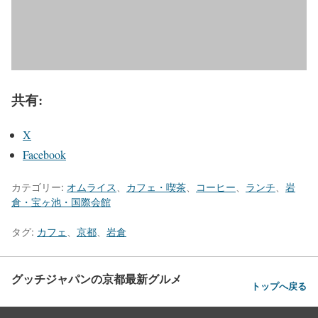
共有:
X
Facebook
カテゴリー:
オムライス
、
カフェ・喫茶
、
コーヒー
、
ランチ
、
岩
倉・宝ヶ池・国際会館
タグ:
カフェ
、
京都
、
岩倉
グッチジャパンの京都最新グルメ
トップへ戻る