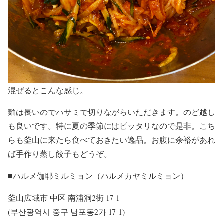
混ぜるとこんな感じ。
麺は長いのでハサミで切りながらいただきます。のど越し
も良いです。特に夏の季節にはピッタリなので是非。こち
らも釜山に来たら食べておきたい逸品。お腹に余裕があれ
ば手作り蒸し餃子もどうぞ。
■ハルメ伽耶ミルミョン（ハルメカヤミルミョン）
釜山広域市 中区 南浦洞2街 17-1
(부산광역시 중구 남포동2가 17-1)