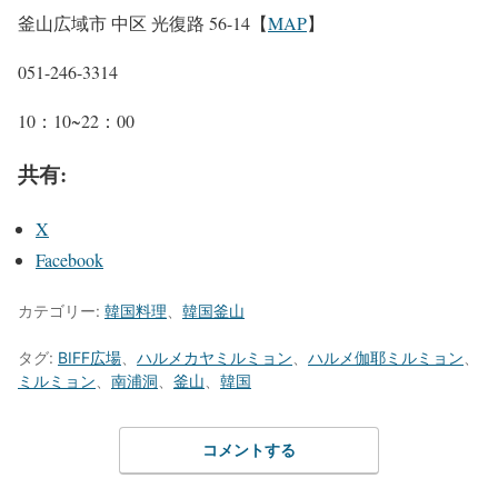
釜山広域市 中区 光復路 56-14【
MAP
】
051-246-3314
10：10~22：00
共有:
X
Facebook
カテゴリー:
韓国料理
、
韓国釜山
タグ:
BIFF広場
、
ハルメカヤミルミョン
、
ハルメ伽耶ミルミョン
、
ミルミョン
、
南浦洞
、
釜山
、
韓国
コメントする