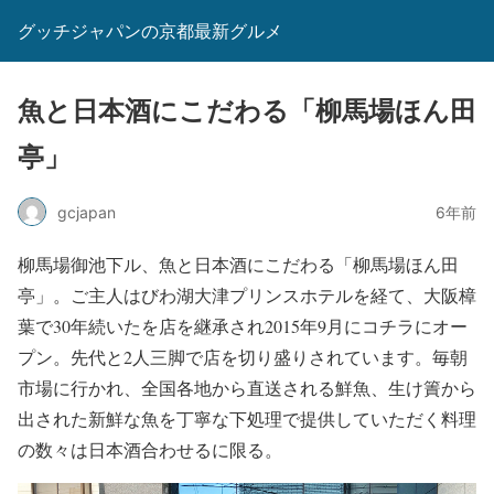
グッチジャパンの京都最新グルメ
魚と日本酒にこだわる「柳馬場ほん田
亭」
gcjapan
6年前
柳馬場御池下ル、魚と日本酒にこだわる「柳馬場ほん田
亭」。ご主人はびわ湖大津プリンスホテルを経て、大阪樟
葉で30年続いたを店を継承され2015年9月にコチラにオー
プン。先代と2人三脚で店を切り盛りされています。毎朝
市場に行かれ、全国各地から直送される鮮魚、生け簀から
出された新鮮な魚を丁寧な下処理で提供していただく料理
の数々は日本酒合わせるに限る。