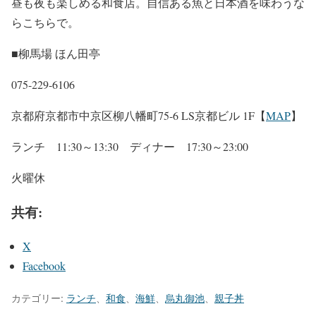
昼も夜も楽しめる和食店。自信ある魚と日本酒を味わうな
らこちらで。
■柳馬場 ほん田亭
075-229-6106
京都府京都市中京区柳八幡町75-6 LS京都ビル 1F【
MAP
】
ランチ 11:30～13:30 ディナー 17:30～23:00
火曜休
共有:
X
Facebook
カテゴリー:
ランチ
、
和食
、
海鮮
、
烏丸御池
、
親子丼