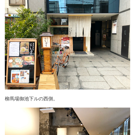
柳馬場御池下ルの西側。