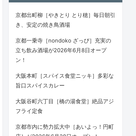
京都出町柳［やきとり とり穂］毎日朝引
き、安定の焼き鳥酒場
京都一乗寺［nondoko ざっぴ］充実の
立ち飲み酒場が2026年6月8日オープ
ン！
大阪本町［スパイス食堂ニッキ］多彩な
旨口スパイスカレー
大阪谷町六丁目［橋の湯食堂］絶品アジ
フライ定食
京都市内に勢力拡大中［あいよっ！円町