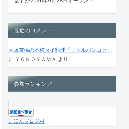
店］が2026年6月28日オープン！
最近のコメント
大阪京橋の本格タイ料理「リトルバンコク」
に
ＹＯＫＯＹＡＭＡ
より
参加ランキング
にほんブログ村