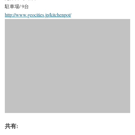
駐車場/ 9台
http://www.geocities.jp/kitchenpot/
共有: