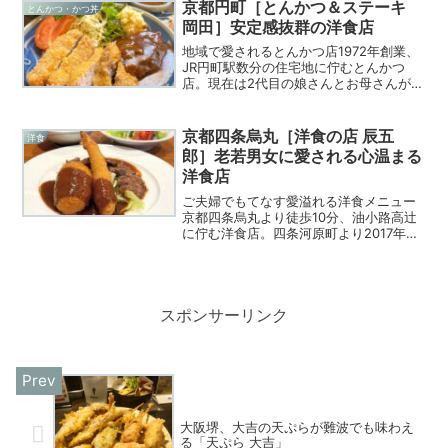
京都円町［とんかつ＆ステーキ
とんかつ・かつ丼
岡田］安定感抜群の洋食店
地域で愛されるとんかつ店1972年創業、
JR円町駅数分の住宅地に佇むとんかつ
店。現在は2代目の娘さんとお母さんが切
り盛りします。とんかつがメインながら
もハンバーグや揚げ物などのも人気。昼
時は満席になることも多い地元に根差す
京都四条烏丸［洋食の店 辰五
洋食
愛され洋食店。
郎］老若男女に愛される心温まる
洋食店
ご夫婦でもてなす愛溢れる洋食メニュー
京都四条烏丸より徒歩10分、油小路高辻
に佇む洋食店。四条河原町より2017年に
移転。洋食一筋50年のシェフと奥様が切
り盛りする温かなお店。昔ながらのファ
ンはもちろん、噂を聞きつけたグルメ通
にも評判。2026年現在はディナー営業は
日曜日のみ。1日でも長く続けてほしいお
スポンサーリンク
店。
大阪堺、大吉の天ぷらが難波でも味わえ
る「天ぷら 大吉」