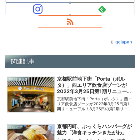
gcjapan
関連記事
京都駅前地下街「Porta（ポル
2022年 新店舗
タ）」西エリア飲食店ゾーンが
2022年3月25日第1期リニューア
ル！
京都駅前地下街「Porta（ポルタ）」西エ
リア飲食店ゾーンが2022年3月25日第1
期リニューアル！8月26日の第2期リニュ
ーアルはコチラ女性でも入りやすいをテ
ーマに“夜飲み”や“テイクアウト“のニーズ
を取り込んだ店舗構成。ラーメン、焼き
京都円町、ぷっくらハンバーグが
ハンバーグ
鳥...
魅力「洋食キッチンきたがわ」