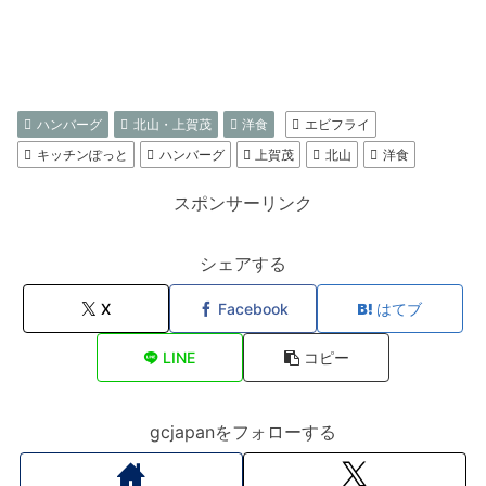
ハンバーグ
北山・上賀茂
洋食
エビフライ
キッチンぽっと
ハンバーグ
上賀茂
北山
洋食
スポンサーリンク
シェアする
X
Facebook
はてブ
LINE
コピー
gcjapanをフォローする