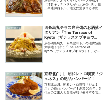
京都円町、ぷっくらハンバーグが魅力
「洋食キッチンきたがわ」京都円町、旧
二条通御前下ル。地元に愛される洋食店
です。名物はぷっくらとしたハンバー
グ。店主さんのこだわりハンバーグを実
食。京都円町、旧二条通御前下ルに佇み
ます。店内はカウンターにテー...
四条烏丸テラス席完備のお洒落イ
2020年新店舗
タリアン「The Terrace of
Kyoto（ザテラスオブキョウ
ト）」
京都四条烏丸、四条室町下ルの池坊短期
大学地下1階に「The Terrace of
Kyoto（ザテラスオブキョウト）」が
2020年12月15日オープン！店名もそのま
まに滝が流れるテラス席を始め白を基調
とした南国レストランのような全70席の
空...
京都北白川、昭和レトロ喫茶「ジ
グッチジャパン的オススメ店
ュネス」の絶品ハンバーグ！
京都北白川、昭和レトロ喫茶「ジュネ
ス」の絶品ハンバーグ！創業50余年、3
代目のご主人と奥様が切り盛りする老舗
喫茶です。喫茶店ながらフードメニュー
が充実していると好評で中でも肉汁溢れ
るハンバーグはかなり旨い。モーニング
から、ランチ、喫茶とゆっ...