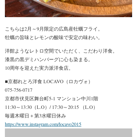
こちらは2月～9月限定の広島産牡蠣フライ。
牡蠣の旨味とレモンの酸味で安定の味わい。
洋館ようなレトロ空間でいただく、こだわり洋食。
漆黒の黒デミハンバーグに心も染まる。
10周年を迎えた実力派洋食店。
■京都れとろ洋食 LOCAVO（ロカヴォ）
075-756-0717
京都市伏見区舞台町5-1 マンション中川1階
11:30～13:30（L.O）/ 17:30～20:15 （L.O）
毎週木曜日＋第3水曜日休み
https://www.instagram.com/locavo2015