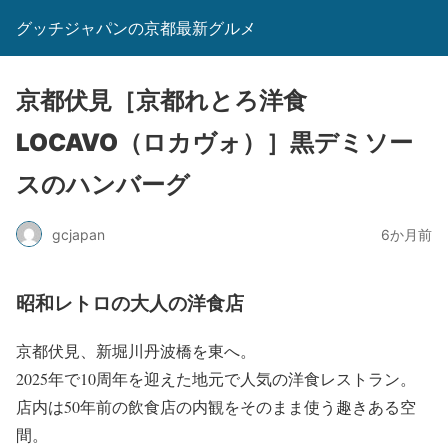
グッチジャパンの京都最新グルメ
京都伏見［京都れとろ洋食
LOCAVO（ロカヴォ）］黒デミソー
スのハンバーグ
gcjapan
6か月前
昭和レトロの大人の洋食店
京都伏見、新堀川丹波橋を東へ。
2025年で10周年を迎えた地元で人気の洋食レストラン。
店内は50年前の飲食店の内観をそのまま使う趣きある空
間。