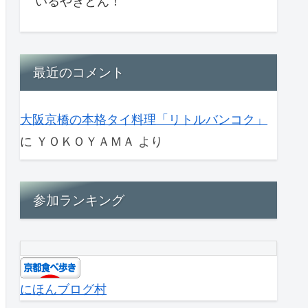
いるやきとん！
最近のコメント
大阪京橋の本格タイ料理「リトルバンコク」
に
ＹＯＫＯＹＡＭＡ
より
参加ランキング
にほんブログ村