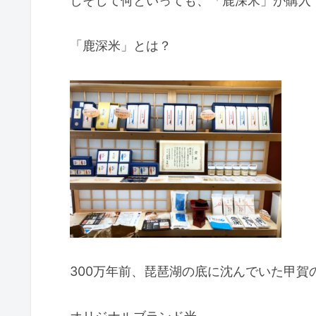
しそして何といっても、「鹿深米」が購入
「鹿深米」とは？
300万年前、琵琶湖の底に沈んでいた甲