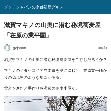
グッチジャパンの京都最新グルメ
滋賀マキノの山奥に潜む秘境蕎麦屋
「在原の業平園」
gcjapan
9年前
滋賀県マキノの山奥に潜む秘境蕎麦屋をご存じだろうか？
マキノのメタセコイア並木道を奥に進むと、在原業平ゆか
りの隠れ里のような集落がある。
雪道を進むと手作り感満載の蕎麦小屋が。