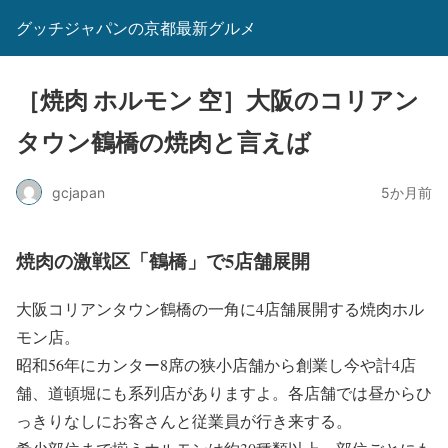
グッチジャパンの京都最新グルメ
［焼肉 ホルモン 空］大阪のコリアン
タウン鶴橋の焼肉と言えば
gcjapan
5か月前
焼肉の激戦区「鶴橋」で5店舗展開
大阪コリアンタウン鶴橋の一角に4店舗展開する焼肉ホル
モン店。
昭和56年にカンター8席の狭小店舗から創業し今や計4店
舗、道頓堀にも系列店がありますよ。各店舗では昼からひ
っきりなしにお客さんと従業員が行き来する。