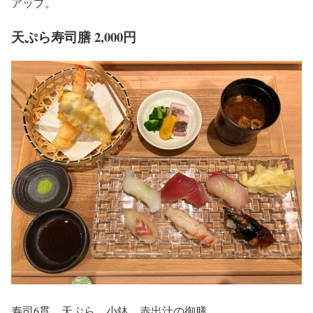
アップ。
天ぷら寿司膳 2,000円
寿司6貫、天ぷら、小鉢、赤出汁の御膳。