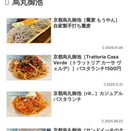
烏丸御池
京都烏丸御池［蕎麦 もうやん］
ランチ
自家製手打ち蕎麦
2026.01.06
京都烏丸御池［Trattoria Casa
イタリアン
Verde（トラットリア カーサ ヴ
ェルデ）］パスタランチ1500円
2025.11.21
京都烏丸御池［rit…］カジュアル
2025年新店舗
パスタランチ
2025.09.22
京都烏丸御池［サンドイッチのタ
カレー