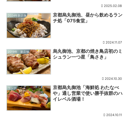
2025.02.08
京都烏丸御池、昼から飲めるラン
2024年新店舗
チ処「075食堂」
2024.11.07
烏丸御池、京都の焼き鳥店初のミ
2019年 新店舗
シュラン一つ星「鳥さき」
2024.10.30
京都烏丸御池「海鮮処 わたなべ
ランチ
や」通し営業で使い勝手抜群のハ
イレベル酒場！
2024.10.11