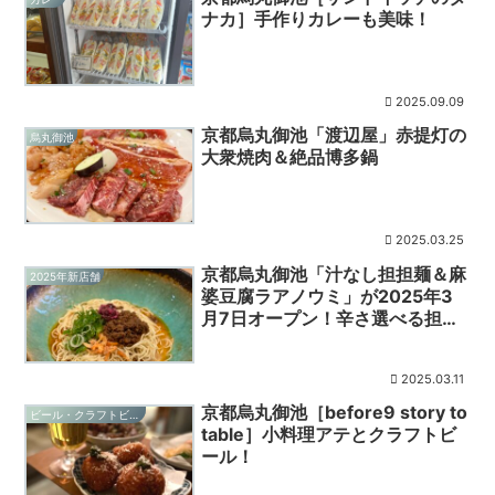
ナカ］手作りカレーも美味！
2025.09.09
京都烏丸御池「渡辺屋」赤提灯の
烏丸御池
大衆焼肉＆絶品博多鍋
2025.03.25
京都烏丸御池「汁なし担担麺＆麻
2025年新店舗
婆豆腐ラアノウミ」が2025年3
月7日オープン！辛さ選べる担々
麺が魅力！
2025.03.11
京都烏丸御池［before9 story to
ビール・クラフトビール
table］小料理アテとクラフトビ
ール！