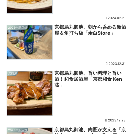
2024.02.21
京都烏丸御池、朝から呑める新酒
2023年新店舗
屋＆角打ち店「余白Store」
2023.12.31
京都烏丸御池、旨い料理と旨い
居酒屋
酒！和食居酒屋「京都和食 Ken
蔵」
2023.12.28
京都烏丸御池、肉匠が支える「京
2023年新店舗