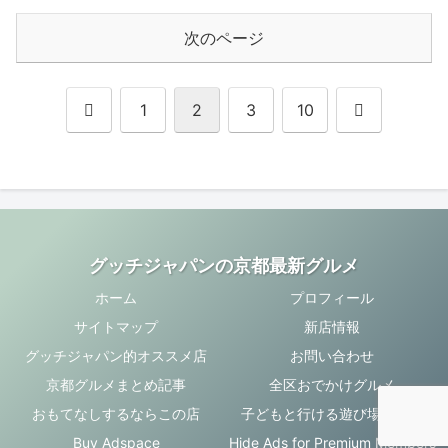
次のページ
前
次
1
2
3
10
へ
へ
グッチジャパンの京都最新グルメ
ホーム
プロフィール
サイトマップ
新店情報
グッチジャパン的オススメ店
お問い合わせ
京都グルメまとめ記事
全区おでかけグルメ
おもてなしするならこの店
子どもと行ける遊び場・お店
Buy Adspace
Hide Ads for Premium Members