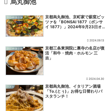
烏丸御池
京都烏丸御池、京町家で薪窯ピッ
2024年新店舗
ツァを「BONSAI 1877（ボンサ
イ 1877）」2024年9月23日オ
ープン！
2024.09.13
京都三条東洞院に裏寺の名店が復
2023年新店舗
活「和牛・焼肉・ホルモン 三
吉」
2024.04.30
京都烏丸御池、イタリアン酒場
パスタ
「To.(とぅ)」お得な日替わりパ
スタランチ！