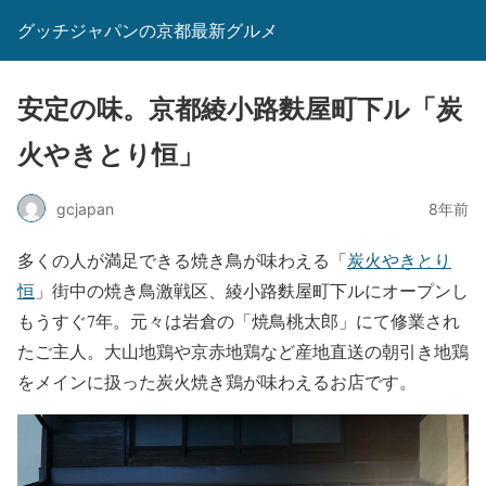
グッチジャパンの京都最新グルメ
安定の味。京都綾小路麩屋町下ル「炭
火やきとり恒」
gcjapan
8年前
多くの人が満足できる焼き鳥が味わえる「
炭火やきとり
恒
」街中の焼き鳥激戦区、綾小路麩屋町下ルにオープンし
もうすぐ7年。元々は岩倉の「焼鳥桃太郎」にて修業され
たご主人。大山地鶏や京赤地鶏など産地直送の朝引き地鶏
をメインに扱った炭火焼き鶏が味わえるお店です。