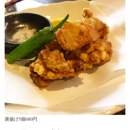
唐揚げ5個680円