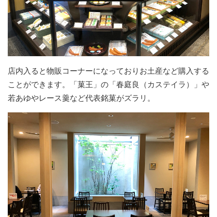
店内入ると物販コーナーになっておりお土産など購入する
ことができます。「菓王」の「春庭良（カステイラ）」や
若あゆやレース羹など代表銘菓がズラリ。