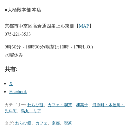
■大極殿本舗 本店
京都市中京区高倉通四条上ル東側【
MAP
】
075-221-3533
9時30分～18時30分(喫茶は10時～17時L.O.)
水曜休み
共有:
X
Facebook
カテゴリー:
わらび餅
、
カフェ・喫茶
、
和菓子
、
河原町・木屋町・
先斗町
、
烏丸エリア
タグ:
わらび餅
、
カフェ
、
京都
、
喫茶