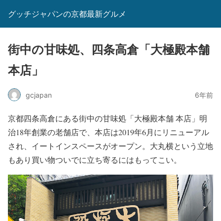
グッチジャパンの京都最新グルメ
街中の甘味処、四条高倉「大極殿本舗
本店」
gcjapan
6年前
京都四条高倉にある街中の甘味処「大極殿本舗 本店」明
治18年創業の老舗店で、本店は2019年6月にリニューアル
され、イートインスペースがオープン。大丸横という立地
もあり買い物ついでに立ち寄るにはもってこい。