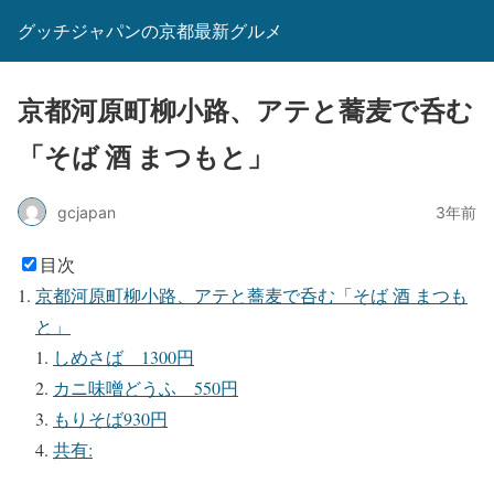
グッチジャパンの京都最新グルメ
京都河原町柳小路、アテと蕎麦で呑む
「そば 酒 まつもと」
gcjapan
3年前
目次
京都河原町柳小路、アテと蕎麦で呑む「そば 酒 まつも
と」
しめさば 1300円
カニ味噌どうふ 550円
もりそば930円
共有: