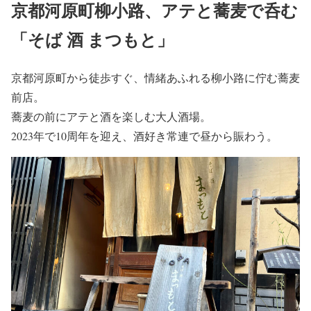
京都河原町柳小路、アテと蕎麦で呑む
「そば 酒 まつもと」
京都河原町から徒歩すぐ、情緒あふれる柳小路に佇む蕎麦
前店。
蕎麦の前にアテと酒を楽しむ大人酒場。
2023年で10周年を迎え、酒好き常連で昼から賑わう。