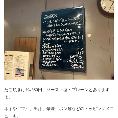
たこ焼きは4個380円。ソース・塩・プレーンとあります
よ。
ネギやゴマ油、出汁、辛味、ポン酢などのトッピングメニ
ューも。