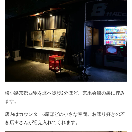
梅小路京都西駅を北へ徒歩2分ほど。京果会館の裏に佇み
ます。
店内はカウンター6席ほどの小さな空間。お喋り好きの若
き店主さんが迎え入れてくれます。