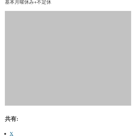
基本月曜休み+不定休
共有:
X