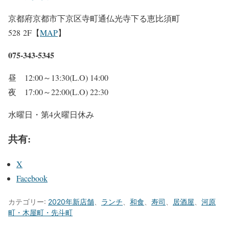
京都府京都市下京区寺町通仏光寺下る恵比須町
528 2F【
MAP
】
075-343-5345
昼 12:00～13:30(L.O) 14:00
夜 17:00～22:00(L.O) 22:30
水曜日・第4火曜日休み
共有:
X
Facebook
カテゴリー:
2020年新店舗
、
ランチ
、
和食
、
寿司
、
居酒屋
、
河原
町・木屋町・先斗町