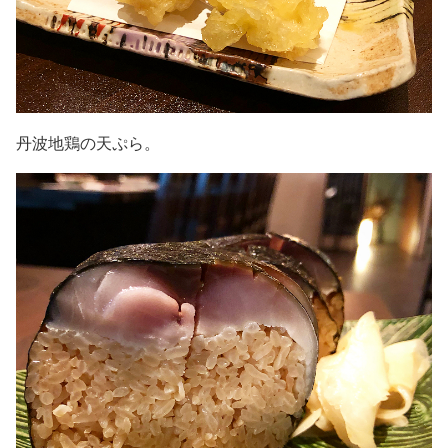
丹波地鶏の天ぷら。