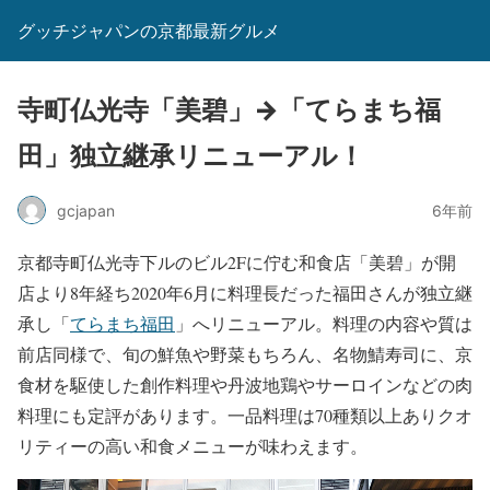
グッチジャパンの京都最新グルメ
寺町仏光寺「美碧」→「てらまち福
田」独立継承リニューアル！
gcjapan
6年前
京都寺町仏光寺下ルのビル2Fに佇む和食店「美碧」が開
店より8年経ち2020年6月に料理長だった福田さんが独立継
承し「
てらまち福田
」へリニューアル。料理の内容や質は
前店同様で、旬の鮮魚や野菜もちろん、名物鯖寿司に、京
食材を駆使した創作料理や丹波地鶏やサーロインなどの肉
料理にも定評があります。一品料理は70種類以上ありクオ
リティーの高い和食メニューが味わえます。