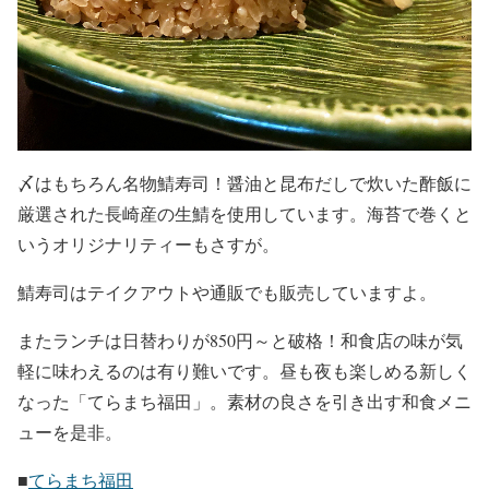
〆はもちろん名物鯖寿司！醤油と昆布だしで炊いた酢飯に
厳選された長崎産の生鯖を使用しています。海苔で巻くと
いうオリジナリティーもさすが。
鯖寿司はテイクアウトや通販でも販売していますよ。
またランチは日替わりが850円～と破格！和食店の味が気
軽に味わえるのは有り難いです。昼も夜も楽しめる新しく
なった「てらまち福田」。素材の良さを引き出す和食メニ
ューを是非。
■
てらまち福田