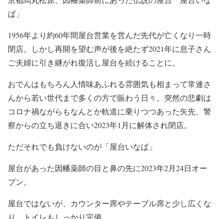
ば」
1956年より約60年間屋台営業を営んだ先代が亡くなり一時
閉店。しかし再開を望む声が後を絶たず2021年に息子さん
ご夫婦に引き継がれ復活し屋台を続けることに。
おでんはもちろん人情味あふれる雰囲気も相まって常連さ
んから若い世代まで多くの方で賑わう日々。突然の悲劇は
コロナ禍ながらもなんとか軌道に乗りつつあった矢先、警
察からの立ち退きに合い2023年1月に解体され閉店。
ただそれでも負けないのが「屋台いなば」
屋台があった因幡薬師の目と鼻の先に2023年2月24日オー
プン。
屋台ではないが、カウンター席やテーブル席と少し広くな
り、トイレもしっかり完備。