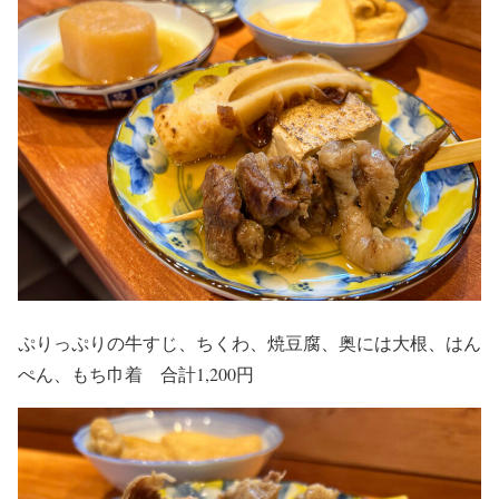
ぷりっぷりの牛すじ、ちくわ、焼豆腐、奥には大根、はん
ぺん、もち巾着 合計1,200円