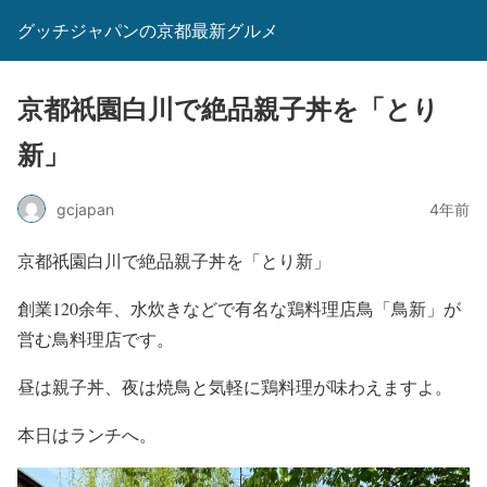
グッチジャパンの京都最新グルメ
京都祇園白川で絶品親子丼を「とり
新」
gcjapan
4年前
京都祇園白川で絶品親子丼を「とり新」
創業120余年、水炊きなどで有名な鶏料理店鳥「鳥新」が
営む鳥料理店です。
昼は親子丼、夜は焼鳥と気軽に鶏料理が味わえますよ。
本日はランチへ。